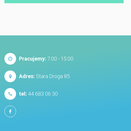
Pracujemy:
7:00 - 15:00
Adres:
Stara Droga 85
tel:
44 683 06 30