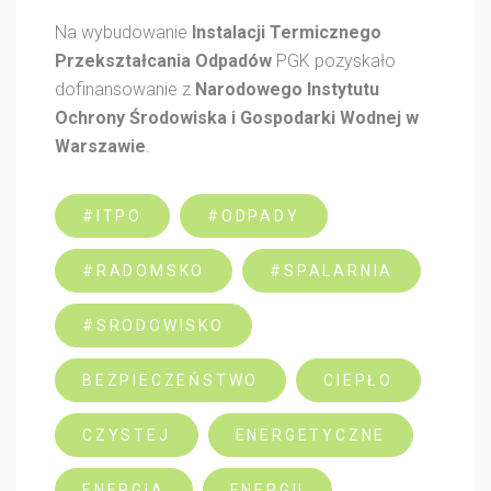
Na wybudowanie
Instalacji Termicznego
Przekształcania Odpadów
PGK pozyskało
dofinansowanie z
Narodowego Instytutu
Ochrony Środowiska i Gospodarki Wodnej w
Warszawie
.
#ITPO
#ODPADY
#RADOMSKO
#SPALARNIA
#SRODOWISKO
BEZPIECZEŃSTWO
CIEPŁO
CZYSTEJ
ENERGETYCZNE
ENERGIA
ENERGII