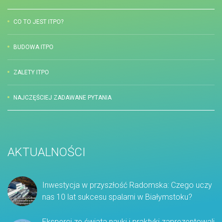
CO TO JEST ITPO?
BUDOWA ITPO
ZALETY ITPO
NAJCZĘŚCIEJ ZADAWANE PYTANIA
AKTUALNOŚCI
Inwestycja w przyszłość Radomska: Czego uczy
nas 10 lat sukcesu spalarni w Białymstoku?
Eksperci ze świata nauki i praktyki zaprezentowali